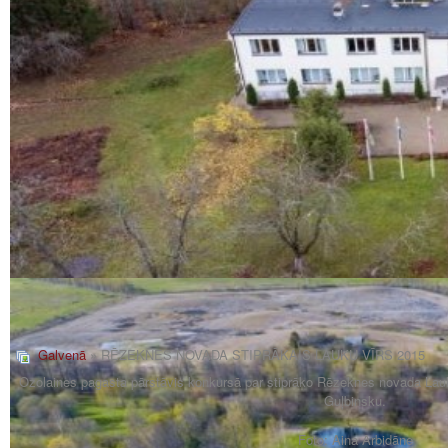
Galvenā
» RĒZEKNES NOVADA STIPRĀKAIS LAUKU VĪRS 2015
Ozolaines pagasta pārstāvis konkursā par stiprāko Rēzeknes novada Lauk
Guļbinsku.
Foto: Aina Arbidāne