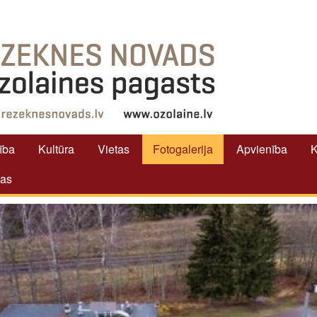
tība
Kultūra
Vietas
Fotogalerija
Apvienība
K
tas