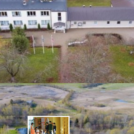
lācis" bērnudārzā