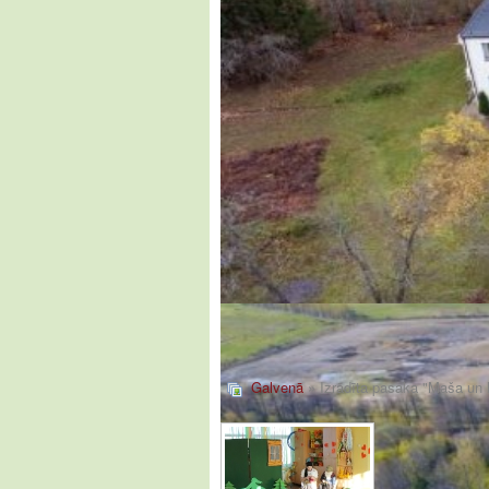
Galvenā
» Izrādīta pasaka "Maša un 