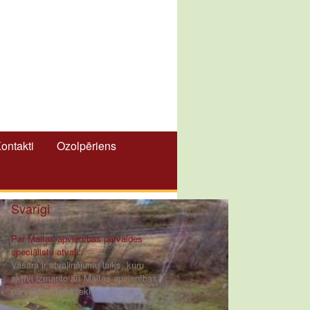
ontakti
Ozolpēriens
Svarīgi
Par Maltas apvienības pārvaldes
speciālistu atvaļi...
Vasara ir atvaļinājumu laiks, kuru
aktīvi izmanto arī Maltas apvienības
pārvaldes darbinieki [ ... ]