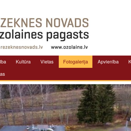
tība
Kultūra
Vietas
Fotogalerija
Apvienība
K
tas