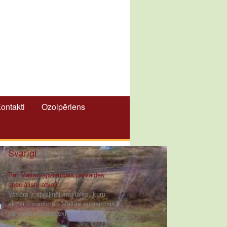
ontakti
Ozolpēriens
Svarīgi
Par Maltas apvienības pārvaldes
speciālistu atvaļi...
Vasara ir atvaļinājumu laiks, kuru
aktīvi izmanto arī Maltas apvienības
pārvaldes darbinieki [ ... ]