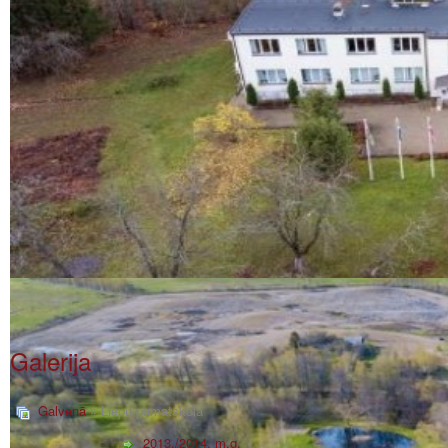
Galerija
Galvenā
» Liepu pamatskola
2013./2014. m.g.