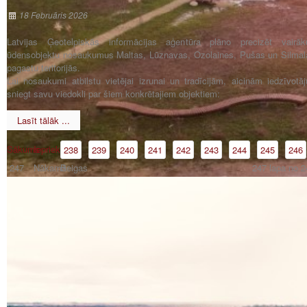
18 Februāris 2026
Latvijas Ģeotelpiskās informācijas aģentūra plāno precizēt vairāk
ūdensobjektu nosaukumus Maltas, Lūznavas, Ozolaines, Pušas un Silmal
pagastu teritorijās.
Lai nosaukumi atbilstu vietējai izrunai un tradīcijām, aicinām iedzīvotāj
sniegt savu viedokli par šiem konkrētajiem objektiem:
Lasīt tālāk ...
Sākums
Iepriekšējā
238
239
240
241
242
243
244
245
246
247
Nākamā
Beigas
247 lapa no 2