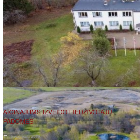
AICINĀJUMS IZVEIDOT IEDZĪVOTĀJU
PADOMES
15 Februāris 2026