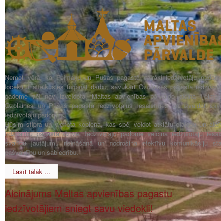
Ņemot vērā, ka Feimaņu un Pušas pagastā vairāki iedzīvotāju padom
locekļi ir atteikušies turpināt darbu, savukārt Ozolaines pagastā iedzīvot
padome vēl nav izveidota, Maltas apvienības pārvalde aicina Feimaņ
Ozolaines un Pušas pagasta iedzīvotājus iesaistīties un izveidot sav
iedzīvotāju padomes.
Būsim stipra un vienota kopiena, kas spēj veidot atklātu dialogu un aktī
līdzdalību pagasta dzīvē. Iedzīvotāju padome veicina iedzīvotāju iesais
svarīgu jautājumu risināšanā un nodrošina efektīvu komunikāciju sta
pašvaldību un sabiedrību.
Lasīt tālāk ...
Aicinājums Maltas apvienības pagastu
iedzīvotājiem sniegt savu viedokli!