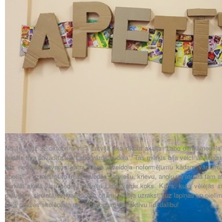
No 16. līdz 22.oktobrim visā Latvijā tika rīkota akcija “Labo darbu nedēļa
nedēļa tika pavadīta kā “Labo vārdu nedēļa”. Tās mērķis bija veicināt laip
Šīs nedēļas ietvaros katra klase izveidoja noformējumu kādam vārdam, 
apetīti!” , uzrakstot to trijās valodās: latviešu, krievu, angļu un atrada tam a
Turklāt skolā visu nedēļu stāvēja Labo vārdu koks. Katrs, kurš vēlējās 
draugam, skolotājam vai kādam citam, varēja uzrakstīt uz lapiņas un pielīm
Mīļš paldies skolēniem un pedagogiem par aktīvu līdzdalību!