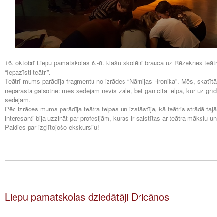
16. oktobrī Liepu pamatskolas 6.-8. klašu skolēni brauca uz Rēzeknes teāt
“Iepazīsti teātri”.
Teātrī mums parādīja fragmentu no izrādes “Nārnijas Hronika”. Mēs, skatītāji
neparastā gaisotnē: mēs sēdējām nevis zālē, bet gan citā telpā, kur uz grīda
sēdējām.
Pēc izrādes mums parādīja teātra telpas un izstāstīja, kā teātris strādā taj
interesanti bija uzzināt par profesijām, kuras ir saistītas ar teātra mākslu un
Paldies par izglītojošo ekskursiju!
Liepu pamatskolas dziedātāji Dricānos