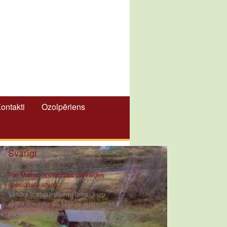
ontakti
Ozolpēriens
Svarīgi
Par Maltas apvienības pārvaldes
speciālistu atvaļi...
Vasara ir atvaļinājumu laiks, kuru
aktīvi izmanto arī Maltas apvienības
pārvaldes darbinieki [ ... ]