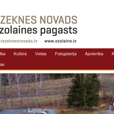
tība
Kultūra
Vietas
Fotogalerija
Apvienība
K
tas