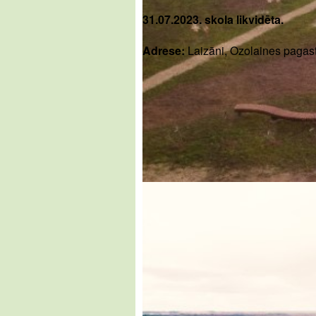
31.07.2023. skola likvidēta.
Adrese:
Laizāni, Ozolaines pagast