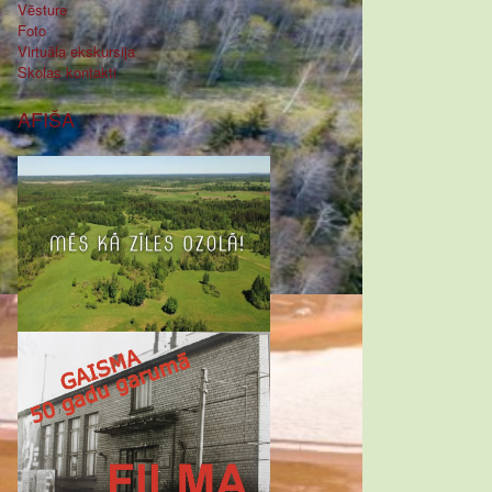
Vēsture
Foto
Virtuāla ekskursija
Skolas kontakti
AFIŠA