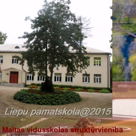
,
Maltas vidusskolas struktūrvienība