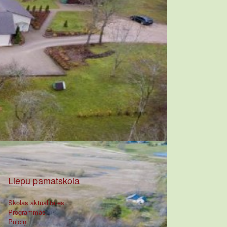
Liepu pamatskola
Skolas aktualitātes
Programmas
Pulciņi