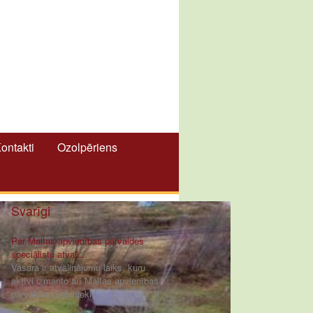
ontakti
Ozolpēriens
Svarīgi
Par Maltas apvienības pārvaldes
speciālistu atvaļi...
Vasara ir atvaļinājumu laiks, kuru
aktīvi izmanto arī Maltas apvienības
pārvaldes darbinieki [ ... ]