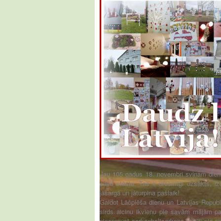
Jau 105 gadus 18. novembri svinam dienu
savu stāstu. Tas ir drosmīgi uzsākts, i
jāsargā un jāturpina pašlaik!
Gaidot Lāčplēša dienu un Latvijas Repub
sirds aicinu ikvienu pie savām mājām pac
piespraust sarkanbaltsarkano lentīti pie ap