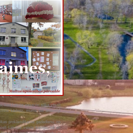
, kad Latvija pasaulei sāka vēstīt
zcīnīts kādreiz, mums tas drosmīgi
likas proklamēšanas gadadienu, no
elt Latvijas valsts karogu, kā arī
ģērba – kreisajā pusē (pie sirds) ar