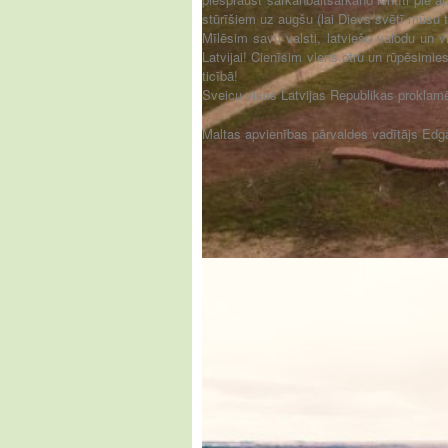
stūrīšiem uz augšu (lai Dievs svētī mūsu 
Mīlēsim savu valsti, latviešu valodu un v
Latvijai! Cienīsim viens otru un rūpēsimie
ticībā!
Sveicu visus Latvijas Republikas proklam
Maltas apvienības pārvaldes vadītājs Edg