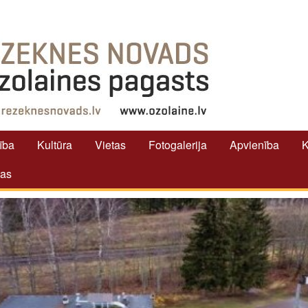
tība
Kultūra
Vietas
Fotogalerija
Apvienība
K
tas