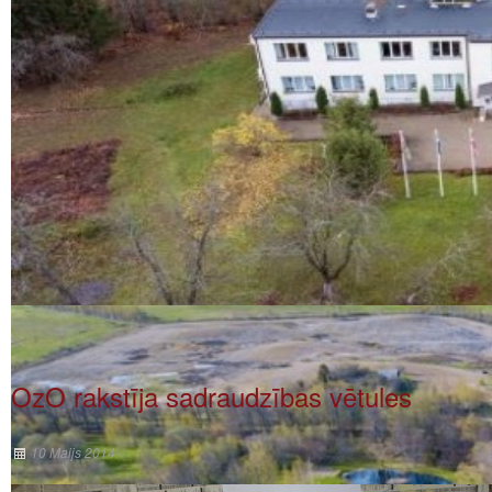
OzO rakstīja sadraudzības vētules
10 Maijs 2014