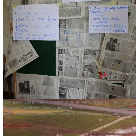
OzO juniori uzsāk vēstuļu sadraudzību ar vienaudžiem no Francijas. Rad
Moussan mazpilsētu. Vēstuļu draugs ir lielisks draugs, jo ļauj uzzināt, ko bē
angļu valodas zināšanas, kas mūsdienās ir neatņemama dzīves sastāvdaļa
Fotogalerija šeit.