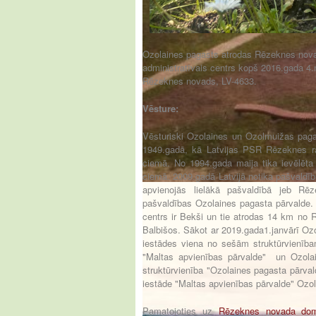
Ozolaines pagasts atrodas Rēzeknes novad
administratīvais centrs kopš 2016.gada 4
Rēzeknes novads, LV-4633.
Vēsture:
Vēsturiski Ozolaines un Ozolmuižas paga
1949.gadā, kā Latvijas PSR Rēzeknes r
ciemā. No 1994.gada maija tika ievēlēt
ciemā. 2009.gadā Latvijā notika pašvaldīb
apvienojās lielākā pašvaldībā jeb R
pašvaldības Ozolaines pagasta pārvalde.
centrs ir Bekši un tie atrodas 14 km no
Balbišos. Sākot ar 2019.gada1.janvārī O
iestādes viena no sešām struktūrvienīb
"Maltas apvienības pārvalde" un Ozolai
struktūrvienība "Ozolaines pagasta pārva
iestāde "Maltas apvienības pārvalde" Ozo
Pamatojoties uz
Rēzeknes novada dome