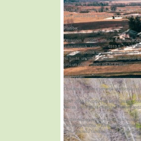
pašvaldības iestāžu nosaukuma maiņu k
8.punktu, 69.1.panta piekto daļu, Rēzekn
veikt pašvaldības iestādes Maltas pagast
Platība:
Ozolaines pagatsa platība sastāda 8043
izmantojamā zeme – 4513,5 ha. Pagasta
Lauksaimniecībā izmantojamām zemēm mij
no tuvās un tālās apkārtnes iecienījuši G
ceļu un priežu mežu apkārt ezeram.
Iedzīvotāji:
Ozolaines pagasta teritorijā iedzīvotāju sk
01.01.2018. ir 1959 [ uz 01.01.2017. - 20
Maltas un Silmalas pagasta. Vidējais apdz
Ozolaines pagastā no kopējā iedzīvotāju sk
neizvēlētā tautība – 3,4%, poļu tautības –
0,3%, vāciešu tautības - 0,2% un citas ta