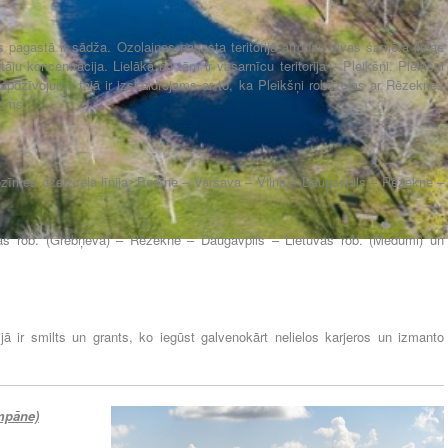
 pagastā ir sādža. Ozolaines pagasta teritorijā atrodas divas samērā lielas
tāju koncentrācija. Lielākā no tām ir vasarnīcu teritorija – Pleikšņi. Pleikšņi
s apdzīvojums tajā ir izskaidrojams ar to, ka Pleikšņi robežojas ar Rēzeknes
iems.
nozīmes dzelzceļa līnija: Berlīne – Varšava – Viļņa – Daugavpils – Rēzekne –
ijas rob. (Grebņeva) – Rēzekne – Daugavpils – Lietuvas rob. (Medumi) un
rijā ir smilts un grants, ko iegūst galvenokārt nelielos karjeros un izmanto
mpāne)