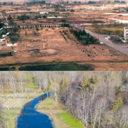
ā arī pamatojoties uz likuma „Par pašvaldībām” 21.panta pirmās daļas
es novada pašvaldības pagaidu administrācija nolemj ar 2021.gada 1.oktobri
u apvienība nosaukuma maiņu uz “Maltas apvienības pārvalde”.
,1 ha, tajā skaitā: ūdeņi – 158.9 ha, meži – 1860,0 ha, lauksaimniecībā
 teritorijā ir paugurains reljefs (līdz pat 170 m virs jūras līmeņa).
oties ar mežu puduriem, veidojas mozaīkveida dabas ainavas. Atpūtnieki
aiduļu ezeru, kas vilina ar sakopto krastmalu, tīro ūdeni, labu piebraucamo
aits uz 01.01.2023. ir 1737
32 Avots: PMLP dati],
kas ir trešais lielākais radītājs Rēzeknes novadā pēc
īvojuma blīvums pagasta teritorijā 24,1cilv/km2.
aita sastāda - krievu tautības iedzīvotāji – 52,5%, latvieši -38,7%,
 2,2%, ukraiņu tautības – 1,1%, baltkrievu tautības – 1,4%, čigānu tautības –
utības – 0,2%.