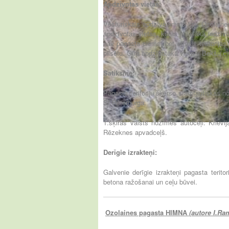
Apdzīvotas vietas:
Vēsturiskais apdzīvojamais tips Ozolaines
apdzīvotas vietas, kurās ir lielākā iedzīvo
nav pagasta ciems, bet blīvais teritorija
pilsētu. Otra apdzīvotākā vieta ir Bekšu c
Satiksme:
Pagasta teritoriju šķērso starptautiskas 
St.Pēterburga.
1.šķiras valsts nozīmes autoceļi: Kriev
Rēzeknes apvadceļš.
Derīgie izrakteņi:
Galvenie derīgie izrakteņi pagasta terito
betona ražošanai un ceļu būvei.
Ozolaines pagasta HIMNA
(autore I.Ra