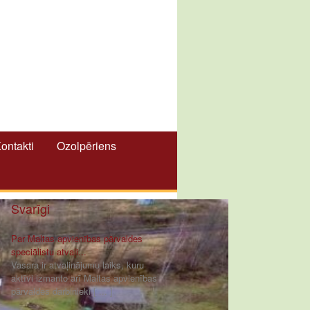
ontakti
Ozolpēriens
Svarīgi
Par Maltas apvienības pārvaldes
speciālistu atvaļi...
Vasara ir atvaļinājumu laiks, kuru
aktīvi izmanto arī Maltas apvienības
pārvaldes darbinieki [ ... ]