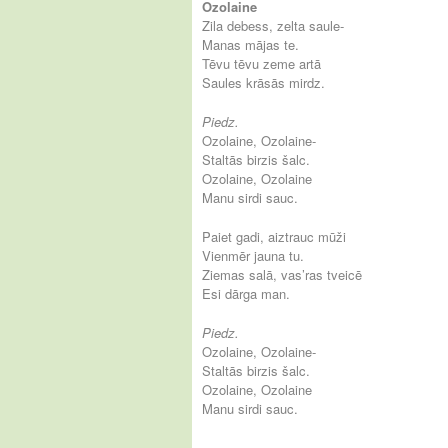
Ozolaine
Zila debess, zelta saule-
Manas mājas te.
Tēvu tēvu zeme artā
Saules krāsās mirdz.
Piedz.
Ozolaine, Ozolaine-
Staltās birzis šalc.
Ozolaine, Ozolaine
Manu sirdi sauc.
Paiet gadi, aiztrauc mūži
Vienmēr jauna tu.
Ziemas salā, vas’ras tveicē
Esi dārga man.
Piedz.
Ozolaine, Ozolaine-
Staltās birzis šalc.
Ozolaine, Ozolaine
Manu sirdi sauc.