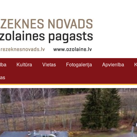
tība
Kultūra
Vietas
Fotogalerija
Apvienība
K
tas