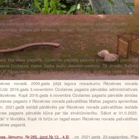
a centrālajā daļā uz dienvidrietumiem no Rēzeknes pilsētas. Pagasta
.novembra atrodas pēc adreses: "Lazdas", Balbiši, Ozolaines pagasts,
sts bija viens pagasts. Ozolaines pagasta padome pirmo reizi ir pieminēta
ajona Ozolaines ciema Darba ļaužu deputātu padome. Tā atradās Balbišu
a LR Rēzeknes rajona Ozolaines pagasta padome, atrašanās vieta - Bekšu
u administratīvi teritoriālā reforma. Pēc reformas Ozolaines pagasta padome
ēzeknes novadā. 2009.gada jūlijā ieguva nosaukumu Rēzeknes novada
 Līdz 2016.gada 3.novembrim Ozolaines pagasta pārvaldes administratīvais
 Rēzeknes. Kopš 2016.gada 4.novembra Ozolaines pagasta pārvalde atrodas
zolaines pagasts ir Rēzeknes novada pašvaldības Maltas pagastu apvienības
am. 2021.gadā iestādi pārdēvēta par Rēzeknes novada pašvaldības iestāde
nes pagasta pārvalde kļūva par tās struktūrvienību. Sākot ar 01.0.2023.
lde" ir likvidēta. Kopš tā brīža un tagad esam Rēzeknes novada pašvaldības
laines pagastā.
s lēmumu Nr.285 (prot.Nr.13, 4.§)
no 2021.gada 23.septembra “Par