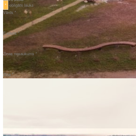
*
obligāts lauks
Vārds
*
E-pasts
*
Ziņas nosaukums
*
Ziņa
*