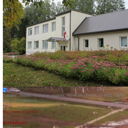
"Lazdas", Balbiši, Ozolaines pagasts, Rēzeknes novads, LV-4633, Latvija
Tālr.: +371 64640171
http://www.ozolaine.lv
Kontaktforma
Sūtīt e-pastu