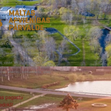
stā vairāki iedzīvotāju padomes
ukārt Ozolaines pagastā iedzīvotāju
enības pārvalde aicina Feimaņu,
s iesaistīties un izveidot savas
j veidot atklātu dialogu un aktīvu
adome veicina iedzīvotāju iesaisti
šina efektīvu komunikāciju starp
as pagastu
edokli!