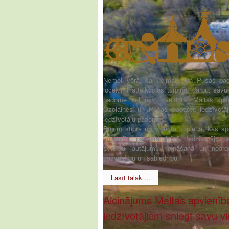
Ņemot vērā, ka Feimaņu un Pušas paga
locekļi ir atteikušies turpināt darbu, sav
padome vēl nav izveidota, Maltas apvi
Ozolaines un Pušas pagasta iedzīvotāju
iedzīvotāju padomes.
Būsim stipra un vienota kopiena, kas spē
līdzdalību pagasta dzīvē. Iedzīvotāju p
svarīgu jautājumu risināšanā un nodro
pašvaldību un sabiedrību.
Lasīt tālāk ...
Aicinājums Maltas apvienīb
iedzīvotājiem sniegt savu vi