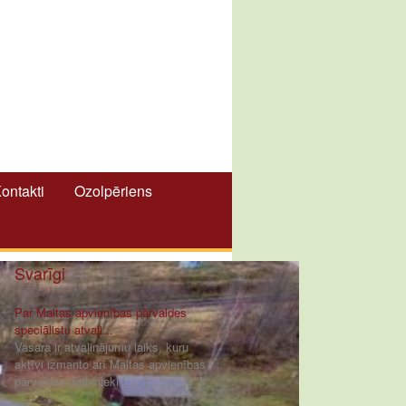
ontakti
Ozolpēriens
Svarīgi
Par Maltas apvienības pārvaldes
speciālistu atvaļi...
Vasara ir atvaļinājumu laiks, kuru
aktīvi izmanto arī Maltas apvienības
pārvaldes darbinieki [ ... ]