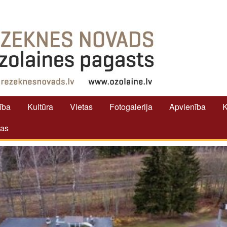
tība
Kultūra
Vietas
Fotogalerija
Apvienība
K
tas