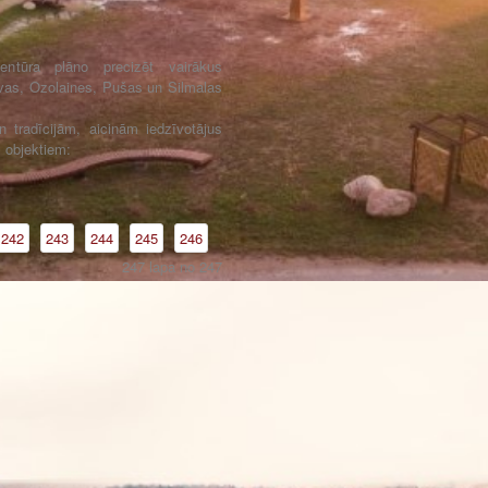
ģentūra plāno precizēt vairākus
as, Ozolaines, Pušas un Silmalas
n tradīcijām, aicinām iedzīvotājus
m objektiem:
242
243
244
245
246
247 lapa no 247