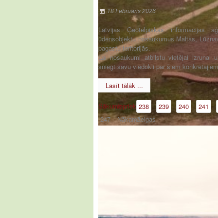
18 Februāris 2026
Latvijas Ģeotelpiskās informācijas a
ūdensobjektu nosaukumus Maltas, Lūznav
pagastu teritorijās.
Lai nosaukumi atbilstu vietējai izrunai u
sniegt savu viedokli par šiem konkrētajie
Lasīt tālāk ...
Sākums
Iepriekšējā
238
239
240
241
247
Nākamā
Beigas