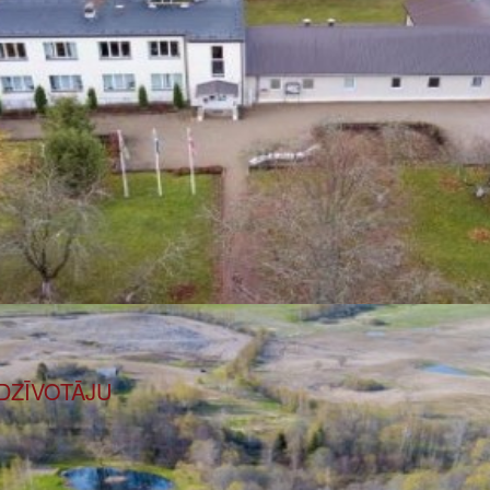
EDZĪVOTĀJU